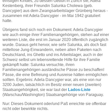
einstigen Kindes, zu dessen Geburt in Zürich sie, Adela
Kestenberg, ihrer Freundin Salunka Cholewa (geb.
Dancygier) aus dem Zwangsarbeitslager Grünberg heraus -
zusammen mit Adela Dancygier - im Mai 1942 gratuliert
hatte.
Übrigens fand sich noch ein Dokument: Adela Dancygier
wie auch einige ihrer Familienangehörigen, stehen auf einer
weiteren Liste, die erst im Januar 2020 öffentlich zugänglich
wurde. Daraus geht hervor, wie sehr Salunka, als doch fast
mittellose Jung-Einwanderin, neben allen Paketen nach
Deutschland, ins Ghetto und ins Arbeitslager, auch in der
Schweiz selbst um lebensrettende Hilfe für ihre Familie
gekämpft hatte: Salunka versuchte, ihren
Familienangehörigen ausländische Pässe zu beschaffen!
Pässe, die eine Befreiung und Ausreise hätten ermöglichen
sollten. Ergebnis: Adela Dancygier war, als eine von nur
3200 Juden, tatsächlich im Besitz einer neuen (zweiten)
Staatsangehörigkeit, sie war laut der
Lados-Liste
(Warschau/Washington) Staatsangehörige von Paraguay.
Nur: Dieses Dokument oder/und Paß erreichte sie offenbar
nicht oder bewirkte nichts.