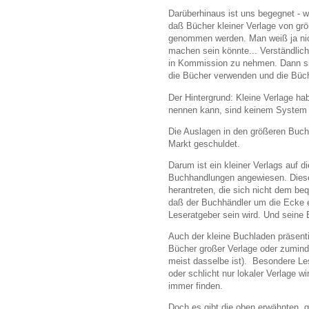
Darüberhinaus ist uns begegnet - 
daß Bücher kleiner Verlage von gr
genommen werden. Man weiß ja nic
machen sein könnte... Verständlich
in Kommission zu nehmen. Dann sin
die Bücher verwenden und die Büch
Der Hintergrund: Kleine Verlage hab
nennen kann, sind keinem System a
Die Auslagen in den größeren Buch
Markt geschuldet.
Darum ist ein kleiner Verlags auf 
Buchhandlungen angewiesen. Diese 
herantreten, die sich nicht dem b
daß der Buchhändler um die Ecke ei
Leseratgeber sein wird. Und seine 
Auch der kleine Buchladen präsenti
Bücher großer Verlage oder zuminde
meist dasselbe ist). Besondere Le
oder schlicht nur lokaler Verlage w
immer finden.
Doch es gibt die oben erwähnten,