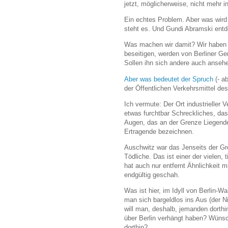
jetzt, möglicherweise, nicht mehr 
Ein echtes Problem. Aber was wird 
steht es. Und Gundi Abramski entd
Was machen wir damit? Wir haben g
beseitigen, werden von Berliner Ger
Sollen ihn sich andere auch anseh
Aber was bedeutet der Spruch
(- a
der Öffentlichen Verkehrsmittel de
Ich vermute: Der Ort industrieller
etwas furchtbar Schreckliches, das i
Augen, das an der Grenze Liegend
Ertragende bezeichnen.
Auschwitz war das Jenseits der G
Tödliche. Das ist einer der vielen, 
hat auch nur entfernt Ähnlichkeit 
endgültig geschah.
Was ist hier, im Idyll von Berlin-W
man sich bargeldlos ins Aus (der 
will man, deshalb, jemanden dorthi
über Berlin verhängt haben? Wünsc
dorthin?