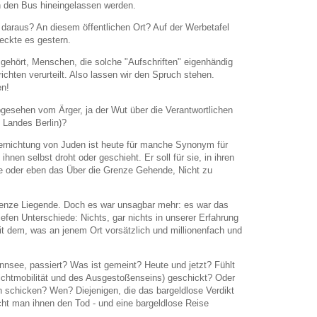
in den Bus hineingelassen werden.
daraus? An diesem öffentlichen Ort? Auf der Werbetafel
eckte es gestern.
ehört, Menschen, die solche "Aufschriften" eigenhändig
ichten verurteilt. Also lassen wir den Spruch stehen.
en!
bgesehen vom Ärger, ja der Wut über die Verantwortlichen
s Landes Berlin)?
 Vernichtung von Juden ist heute für manche Synonym für
hnen selbst droht oder geschieht. Er soll für sie, in ihren
e oder eben das Über die Grenze Gehende, Nicht zu
renze Liegende. Doch es war unsagbar mehr: es war das
tiefen Unterschiede: Nichts, gar nichts in unserer Erfahrung
mit dem, was an jenem Ort vorsätzlich und millionenfach und
annsee, passiert? Was ist gemeint? Heute und jetzt? Fühlt
Nichtmobilität und des Ausgestoßenseins) geschickt? Oder
n schicken? Wen? Diejenigen, die das bargeldlose Verdikt
ht man ihnen den Tod - und eine bargeldlose Reise