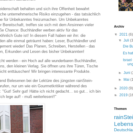
eidenschaft behalten und sich ihre Offenheit bewahrt
liche unternehmerische Risiko einzugehen - das tatsächlich
läche für Unbekanntes freizumachen. Um Unbekanntes
 Bereitschaft, treffen sie sich mit dem Ansinnen vieler
Archiv
roße Chance: Buchhändler werben aktiv für das
▼
2021
(6)
nlich Gute ist! In diesem Fall haben wir ihn: die
▼
Juli
(
den alle einmal geträumt haben: Leser, Buchhändler und
gement wieder! Das Planen, Schreiben, Herstellen - das
Die Bu
en, Erkunden und Lesen des bisher Unbekannten!
Es hat
Israel
cht werden - ein Hoch auf alle wunderbaren Buchhändler,
ung
ns, den kleinen Verlag. Sie öffnen uns ihre Türen, Tische
icht enttäuschen! Wir bringen interessante Produkte.
►
Juni
(
►
Mai
(
nd Belesenen bei der Lektüre des jüngsten rainStein-
rufen, nur um wie ein Gourmetkritiker während des
►
2020
(9)
Gut! Sehr gut! Hätte ich nicht gedacht... so gut... ich bin
►
2019
(1
Ich lege auf! - muß weiterlesen!!"
Themen
rainSte
Leben
Deutschl