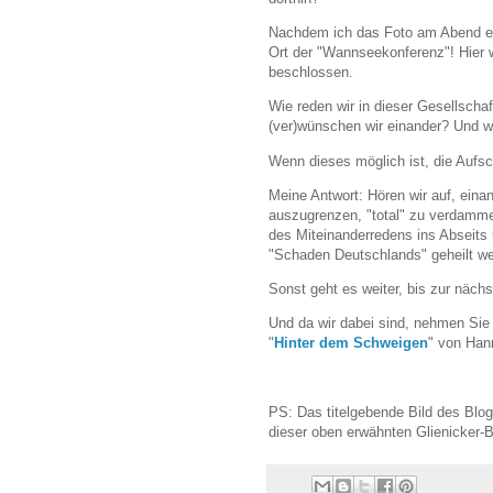
Nachdem ich das Foto am Abend erh
Ort der "Wannseekonferenz"! Hier w
beschlossen.
Wie reden wir in dieser Gesellsch
(ver)wünschen wir einander? Und wi
Wenn dieses möglich ist, die Aufschr
Meine Antwort: Hören wir auf, eina
auszugrenzen, "total" zu verdamme
des Miteinanderredens ins Abseits
"Schaden Deutschlands" geheilt w
Sonst geht es weiter, bis zur nächs
Und da wir dabei sind, nehmen Sie
"
Hinter dem Schweigen
" von Hann
PS: Das titelgebende Bild des Bl
dieser oben erwähnten Glienicker-