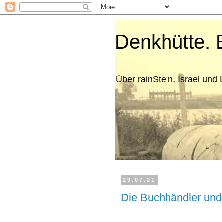
Denkhütte. 
Über rainStein, Israel und L
29.07.21
Die Buchhändler und 