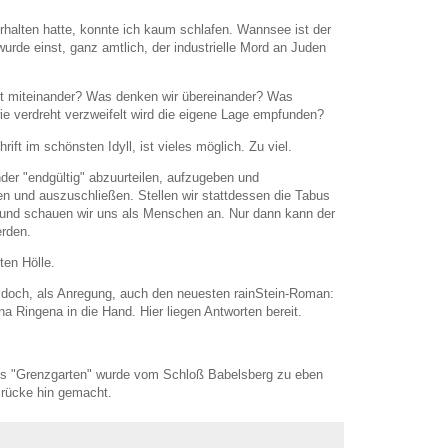
alten hatte, konnte ich kaum schlafen. Wannsee ist der
urde einst, ganz amtlich, der industrielle Mord an Juden
aft miteinander? Was denken wir übereinander? Was
e verdreht verzweifelt wird die eigene Lage empfunden?
ift im schönsten Idyll, ist vieles möglich. Zu viel.
nder "endgültig" abzuurteilen, aufzugeben und
n und auszuschließen. Stellen wir stattdessen die Tabus
 und schauen wir uns als Menschen an. Nur dann kann der
erden.
ten Hölle.
 doch, als Anregung, auch den neuesten rainStein-Roman:
a Ringena in die Hand. Hier liegen Antworten bereit.
ogs "Grenzgarten" wurde vom Schloß Babelsberg zu eben
Brücke hin gemacht.