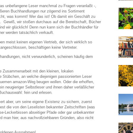
was unbefangene Leser manchmal zu Fragen veranlaßt -,
ößeren Buchhandlungen nur zögernd ins Sortiment
ht, was kommt! Wer das ist! Ob damit ein Geschäft zu
. Gewiß, wir stoßen durchaus auf die Bereitschaft, Bücher
d wir glücklich! Denn nun kann sich der Buchhändler für
er werden tatsächlich verkauft.
en meist keinen eigenen Vertrieb, der sich wirklich so
ngeschlossen, beschäftigen keine Vertreter.
handlungen, nicht verwunderlich, scheinen häufig dem
die Zusammenarbeit mit den kleinen, lokalen
Stübchen, an welche diejenigen passionierten Leser
equemen amazon-Weg beugen wollen. Oder die erhoffen,
n neugieriger Selbstleser und ihnen daher verläßlicher
Buchauswahl: fein und erlesen.
ert aber, um seine eigene Existenz zu sichern, zuerst
st die von den Leselisten bekannter Zeitschriften (was
se-Leckerbissen abseitiger Pfade oder gar unbekannter
ird man hier, aus nachvollziehbaren Gründen, also nicht
 goldenen Ausnahmen!