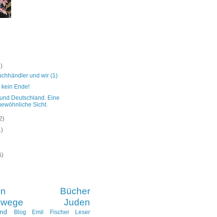
3)
chhändler und wir (1)
 kein Ende!
 und Deutschland. Eine
ewöhnliche Sicht.
2)
1)
6)
in
Bücher
swege
Juden
and
Blog
Emil Fischer
Leser